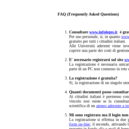
FAQ (Frequently Asked Questions)
Consultare
www.infoleges.it
è gra
Per uso personale, sì, in quanto
www.
gratuito per tutti i cittadini italiani.
Alle Università aderenti viene inv
coprire una parte dei costi di gestion
E' necessario registrarsi sul sito
ww
La registrazione è necessaria unic
parte di un PC non connesso in rete
La registrazione è gratuita?
Sì, la registrazione di un singolo ut
Quanti documenti posso consultar
Ai cittadini italiani è permesso co
vincolo non esiste se la consult
scientifica di un
ateneo aderente a 
Mi sono registrato ma il login no
La registrazione si effettua in due 
form on-line
; il secondo, attivando 
presente in fondo alla e-mail di benv