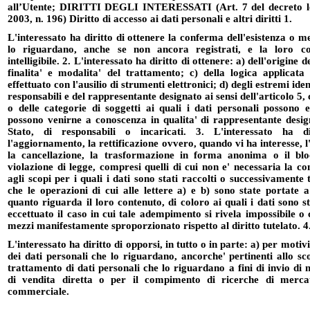
all’Utente; DIRITTI DEGLI INTERESSATI (Art. 7 del decreto leg
2003, n. 196) Diritto di accesso ai dati personali e altri diritti 1.
L'interessato ha diritto di ottenere la conferma dell'esistenza o m
lo riguardano, anche se non ancora registrati, e la loro c
intelligibile. 2. L'interessato ha diritto di ottenere: a) dell'origine d
finalita' e modalita' del trattamento; c) della logica applicata
effettuato con l'ausilio di strumenti elettronici; d) degli estremi ident
responsabili e del rappresentante designato ai sensi dell'articolo 5,
o delle categorie di soggetti ai quali i dati personali possono 
possono venirne a conoscenza in qualita' di rappresentante design
Stato, di responsabili o incaricati. 3. L'interessato ha d
l'aggiornamento, la rettificazione ovvero, quando vi ha interesse, l'
la cancellazione, la trasformazione in forma anonima o il bloc
violazione di legge, compresi quelli di cui non e' necessaria la c
agli scopi per i quali i dati sono stati raccolti o successivamente t
che le operazioni di cui alle lettere a) e b) sono state portate
quanto riguarda il loro contenuto, di coloro ai quali i dati sono st
eccettuato il caso in cui tale adempimento si rivela impossibile 
mezzi manifestamente sproporzionato rispetto al diritto tutelato. 4
L'interessato ha diritto di opporsi, in tutto o in parte: a) per motiv
dei dati personali che lo riguardano, ancorche' pertinenti allo sc
trattamento di dati personali che lo riguardano a fini di invio di 
di vendita diretta o per il compimento di ricerche di merc
commerciale.