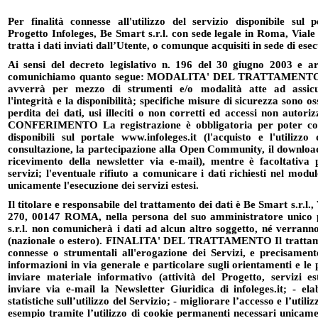
Per finalità connesse all'utilizzo del servizio disponibile sul p
Progetto Infoleges, Be Smart s.r.l. con sede legale in Roma, Viale
tratta i dati inviati dall’Utente, o comunque acquisiti in sede di ese
Ai sensi del decreto legislativo n. 196 del 30 giugno 2003 e 
comunichiamo quanto segue: MODALITA' DEL TRATTAMENTO Il
avverrà per mezzo di strumenti e/o modalità atte ad assicu
l'integrità e la disponibilità; specifiche misure di sicurezza sono o
perdita dei dati, usi illeciti o non corretti ed accessi non aut
CONFERIMENTO La registrazione è obbligatoria per poter conse
disponibili sul portale www.infoleges.it (l'acquisto e l'utilizz
consultazione, la partecipazione alla Open Community, il downloa
ricevimento della newsletter via e-mail), mentre è facoltativa pe
servizi; l'eventuale rifiuto a comunicare i dati richiesti nel mod
unicamente l'esecuzione dei servizi estesi.
Il titolare e responsabile del trattamento dei dati è Be Smart s.r.l.,
270, 00147 ROMA, nella persona del suo amministratore unico
s.r.l. non comunicherà i dati ad alcun altro soggetto, né verranno
(nazionale o estero). FINALITA' DEL TRATTAMENTO Il trattament
connesse o strumentali all'erogazione dei Servizi, e precisament
informazioni in via generale e particolare sugli orientamenti e le 
inviare materiale informativo (attività del Progetto, servizi e
inviare via e-mail la Newsletter Giuridica di infoleges.it; - el
statistiche sull’utilizzo del Servizio; - migliorare l’accesso e l’utili
esempio tramite l’utilizzo di cookie permanenti necessari unicame