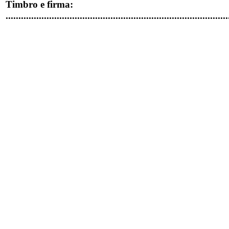
Timbro e firma:
.......................................................................................