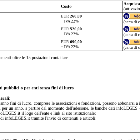
Acquista
Costo
(attivazi
EUR
260,00
+ IVA 22%
(carta di 
EUR
520,00
+ IVA 22%
(carta di 
EUR
690,00
+ IVA 22%
(carta di 
menti oltre le 15 postazioni contattare:
ubblici o per enti senza fini di lucro
erali:
 hanno fini di lucro, comprese le associazioni e fondazioni, possono abbonarsi a 
oni per un anno, a partire dal momento dell'adesione, le banche dati infoLEGES
foLEGES.it il logo dell'ente e link al sito istituzionale;
 di infoLEGES.it tramite l'invio di contenuti e articoli;