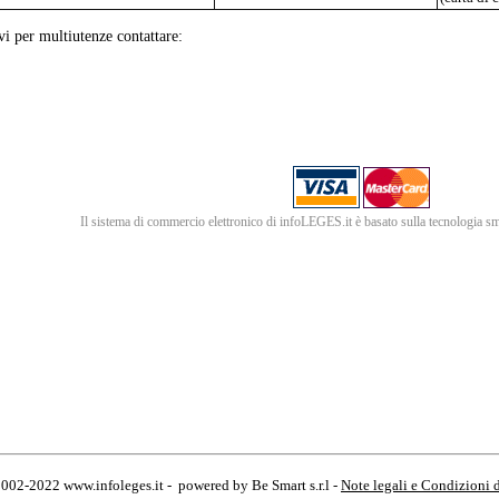
vi per multiutenze contattare:
Il sistema di commercio elettronico di infoLEGES.it è basato sulla tecnologia
2002-2022 www.infoleges.it - powered by Be Smart s.r.l -
Note legali e Condizioni 