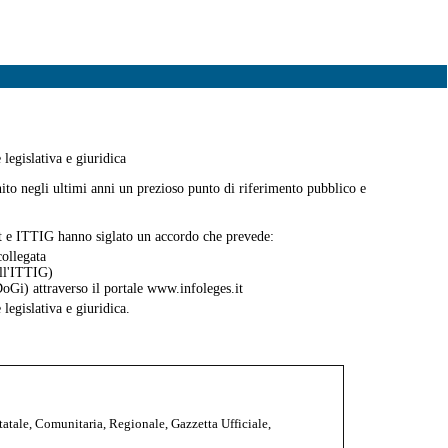
legislativa e giuridica
to negli ultimi anni un prezioso punto di riferimento pubblico e
it e ITTIG hanno siglato un accordo che prevede:
collegata
ell'ITTIG)
oGi) attraverso il portale www.infoleges.it
legislativa e giuridica.
atale, Comunitaria, Regionale, Gazzetta Ufficiale,