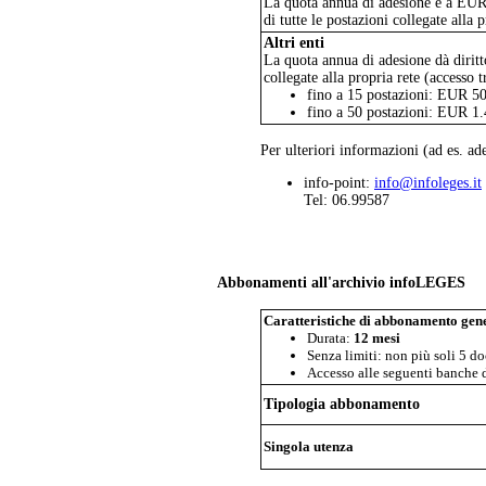
La quota annua di adesione è a EUR 
di tutte le postazioni collegate alla
Altri enti
La quota annua di adesione dà diritt
collegate alla propria rete (accesso
fino a 15 postazioni: EUR 5
fino a 50 postazioni: EUR 1
Per ulteriori informazioni (ad es. ade
info-point:
info@infoleges.it
Tel: 06.99587
Abbonamenti all'archivio infoLEGES
Caratteristiche di abbonamento gene
Durata:
12 mesi
Senza limiti: non più soli 5 d
Accesso alle seguenti banche 
Tipologia abbonamento
Singola utenza