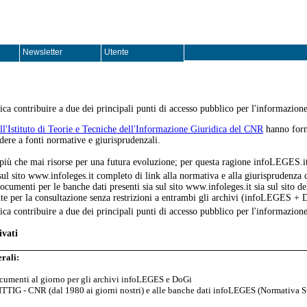
Newsletter
Utente
ca contribuire a due dei principali punti di accesso pubblico per l'informazione 
l'Istituto di Teorie e Tecniche dell'Informazione Giuridica del CNR
hanno forni
dere a fonti normative e giurisprudenzali.
a più che mai risorse per una futura evoluzione; per questa ragione infoLEGES.
ul sito www.infoleges.it completo di link alla normativa e alla giurisprudenza 
documenti per le banche dati presenti sia sul sito www.infoleges.it sia sul sito d
nte per la consultazione senza restrizioni a entrambi gli archivi (infoLEGES + D
ca contribuire a due dei principali punti di accesso pubblico per l'informazione 
vati
rali:
ocumenti al giorno per gli archivi infoLEGES e DoGi
TTIG - CNR (dal 1980 ai giorni nostri) e alle banche dati infoLEGES (Normativa St