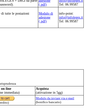
i infoLEGES + DoGi da parte
adesione
info@infoleges.it
 password).
(.pdf)
Tel: 06.99587
di tutte le postazioni
Modulo di
info-point:
adesione
info@infoleges.it
(.pdf)
Tel: 06.99587
urisprudenza
 on-line
Acquista
one immediata)
(attivazione in 5gg)
Modulo da inviare via e-mail
(bonifico bancario)
credito)