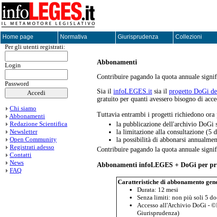
Home page
Normativa
Giurisprudenza
Collezioni
Per gli utenti registrati:
Abbonamenti
Login
Contribuire pagando la quota annuale signifi
Password
Sia il
infoLEGES.it
sia il
progetto DoGi del
gratuito per quanti avessero bisogno di acce
Chi siamo
Tuttavia entrambi i progetti richiedono or
Abbonamenti
Redazione Scientifica
la pubblicazione dell'archivio DoGi s
Newsletter
la limitazione alla consultazione (5 
Open Community
la possibilità di abbonarsi annualme
Registrati adesso
Contribuire pagando la quota annuale signifi
Contatti
News
Abbonamenti infoLEGES + DoGi per pri
FAQ
Caratteristiche di abbonamento gene
Durata: 12 mesi
Senza limiti: non più soli 5 d
Accesso all'Archivio DoGi - ©I
Giurisprudenza)