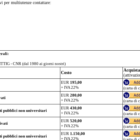
vi per multiutenze contattare:
rali:
ITTIG - CNR (dal 1980 ai giorni nostri)
Acquista
Costo
(attivazi
EUR
195,00
+ IVA 22%
(carta di 
EUR
280,00
vati
+ IVA 22%
(carta di 
EUR
430,00
ti pubblici non universitari
+ IVA 22%
(carta di 
EUR
520,00
ivati
+ IVA 22%
(carta di 
EUR
1.150,00
ti pubblici non universitari
+ IVA 22%
(carta di 