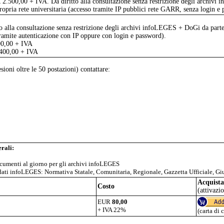
2.500,00 + IVA. Dà diritto alla consultazione senza restrizione degli archiv
 propria rete universitaria (accesso tramite IP pubblici rete GARR, senza login e
o alla consultazione senza restrizione degli archivi infoLEGES + DoGi da parte 
 tramite autenticazione con IP oppure con login e password).
00,00 + IVA
.400,00 + IVA
sioni oltre le 50 postazioni) contattare:
rali:
ocumenti al giorno per gli archivi infoLEGES
dati infoLEGES: Normativa Statale, Comunitaria, Regionale, Gazzetta Ufficiale, Gi
Acquista
Costo
(attivazi
EUR
80,00
+ IVA 22%
(carta di 