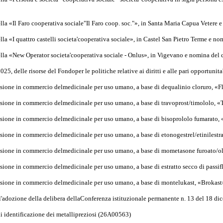
lla «Il Faro cooperativa sociale"Il Faro coop. soc."», in Santa Maria Capua Veter
la «I quattro castelli societa'cooperativa sociale», in Castel San Pietro Terme e 
lla «New Operator societa'cooperativa sociale - Onlus», in Vigevano e nomina del
 2025, delle risorse del Fondoper le politiche relative ai diritti e alle pari opportu
issione in commercio delmedicinale per uso umano, a base di dequalinio cloruro, 
issione in commercio delmedicinale per uso umano, a base di travoprost/timololo
issione in commercio delmedicinale per uso umano, a base di bisoprololo fumarato
ssione in commercio delmedicinale per uso umano, a base di etonogestrel/etinilest
ssione in commercio delmedicinale per uso umano, a base di mometasone furoato/ol
ssione in commercio delmedicinale per uso umano, a base di estratto secco di passi
issione in commercio delmedicinale per uso umano, a base di montelukast, «Broka
l'adozione della delibera dellaConferenza istituzionale permanente n. 13 del 18 
 identificazione dei metallipreziosi (26A00563)