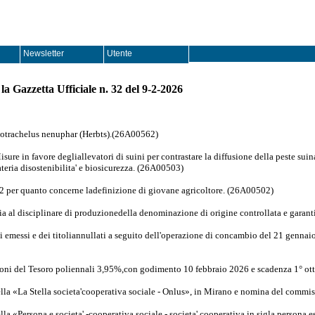
Newsletter
Utente
la Gazzetta Ufficiale n. 32 del 9-2-2026
otrachelus nenuphar (Herbts).(26A00562)
sure in favore degliallevatori di suini per contrastare la diffusione della peste suin
materia disostenibilita' e biosicurezza. (26A00503)
2 per quanto concerne ladefinizione di giovane agricoltore. (26A00502)
a al disciplinare di produzionedella denominazione di origine controllata e garan
i emessi e dei titoliannullati a seguito dell'operazione di concambio del 21 gennaio
uoni del Tesoro poliennali 3,95%,con godimento 10 febbraio 2026 e scadenza 1° ot
lla «La Stella societa'cooperativa sociale - Onlus», in Mirano e nomina del commi
la «Persona e societa' -cooperativa sociale - societa' cooperativa in sigla persona