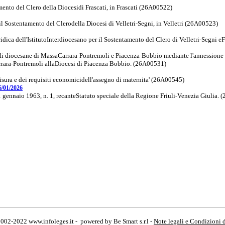
amento del Clero della Diocesidi Frascati, in Frascati (26A00522)
 il Sostentamento del Clerodella Diocesi di Velletri-Segni, in Velletri (26A00523)
dica dell'IstitutoInterdiocesano per il Sostentamento del Clero di Velletri-Segni eF
iali diocesane di MassaCarrara-Pontremoli e Piacenza-Bobbio mediante l'annessione 
arrara-Pontremoli allaDiocesi di Piacenza Bobbio. (26A00531)
isura e dei requisiti economicidell'assegno di maternita' (26A00545)
/01/2026
1 gennaio 1963, n. 1, recanteStatuto speciale della Regione Friuli-Venezia Giulia.
2002-2022 www.infoleges.it - powered by Be Smart s.r.l -
Note legali e Condizioni 