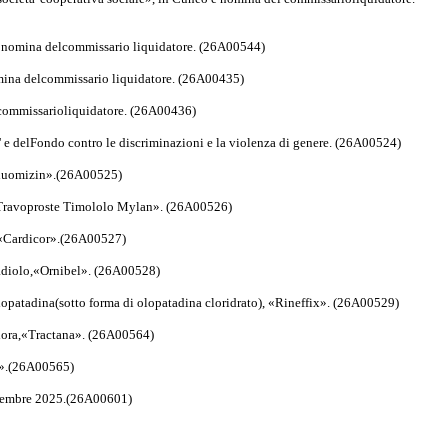
e e nomina delcommissario liquidatore. (26A00544)
nomina delcommissario liquidatore. (26A00435)
 commissarioliquidatore. (26A00436)
nita' e delFondo contro le discriminazioni e la violenza di genere. (26A00524)
«Fluomizin».(26A00525)
, «Travoproste Timololo Mylan». (26A00526)
, «Cardicor».(26A00527)
radiolo,«Ornibel». (26A00528)
opatadina(sotto forma di olopatadina cloridrato), «Rineffix». (26A00529)
flora,«Tractana». (26A00564)
st».(26A00565)
dicembre 2025.(26A00601)