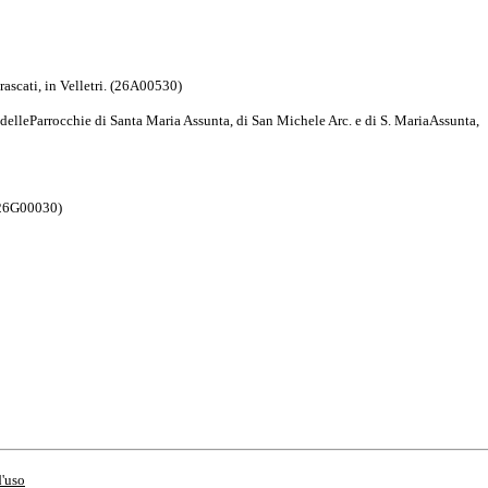
rascati, in Velletri. (26A00530)
delleParrocchie di Santa Maria Assunta, di San Michele Arc. e di S. MariaAssunta,
 (26G00030)
d'uso