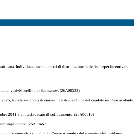
aafricana. Individuazione dei criteri di distribuzione delle risorseper incentivare
tita dei vini«Morellino di Scansano». (26A00532)
 2026,dei relativi prezzi di emissione e di scambio e del capitale residuocircolante.
tobre 2041, tramitesindacato di collocamento. (26A00619)
ssarioliquidatore. (26A00467)
 esocieta' cooperativa sociale», in Cuneo e nomina del commissarioliquidatore.