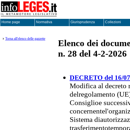
Home page
Normativa
Giurisprudenza
Collezioni
Torna all'elenco delle gazzette
Elenco dei documen
n. 28 del 4-2-2026
DECRETO del 16/07
Modifica al decreto 
delregolamento (UE)
Consiglioe successiv
concernentel'organiz
Sistema diautorizzazi
trasferimentotempo