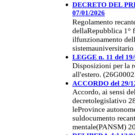
DECRETO DEL PRE
07/01/2026
Regolamento recante
dellaRepubblica 1° f
ilfunzionamento dell
sistemauniversitari
LEGGE n. 11 del 19/
Disposizioni per la r
all'estero. (26G0002
ACCORDO del 29/1
Accordo, ai sensi del
decretolegislativo 28
leProvince autonome 
suldocumento recante
mentale(PANSM) 202