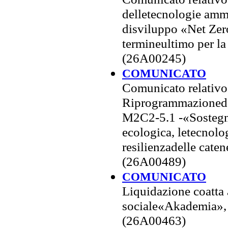
delletecnologie ammis
disviluppo «Net Zero
termineultimo per la
(26A00245)
COMUNICATO
Comunicato relativo
Riprogrammazionedell
M2C2-5.1 -«Sostegno
ecologica, letecnolog
resilienzadelle cat
(26A00489)
COMUNICATO
Liquidazione coatta 
sociale«Akademia», 
(26A00463)