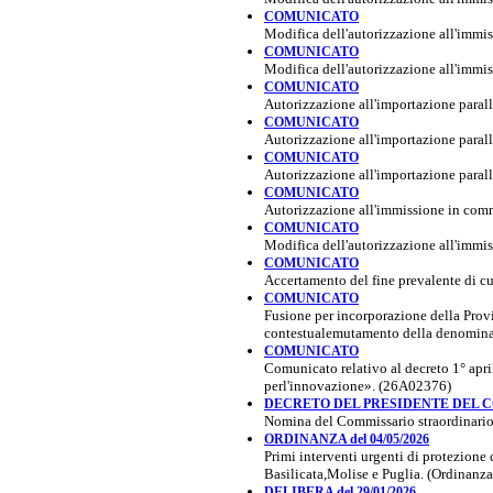
COMUNICATO
Modifica dell'autorizzazione all'imm
COMUNICATO
Modifica dell'autorizzazione all'imm
COMUNICATO
Autorizzazione all'importazione para
COMUNICATO
Autorizzazione all'importazione para
COMUNICATO
Autorizzazione all'importazione para
COMUNICATO
Autorizzazione all'immissione in com
COMUNICATO
Modifica dell'autorizzazione all'imm
COMUNICATO
Accertamento del fine prevalente di c
COMUNICATO
Fusione per incorporazione della Prov
contestualemutamento della denominaz
COMUNICATO
Comunicato relativo al decreto 1° april
perl'innovazione». (26A02376)
DECRETO DEL PRESIDENTE DEL CON
Nomina del Commissario straordinario
ORDINANZA del 04/05/2026
Primi interventi urgenti di protezione
Basilicata,Molise e Puglia. (Ordinanz
DELIBERA del 29/01/2026