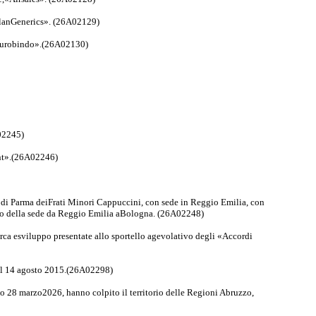
ylanGenerics». (26A02129)
d Aurobindo».(26A02130)
02245)
ent».(26A02246)
 di Parma deiFrati Minori Cappuccini, con sede in Reggio Emilia, con
to della sede da Reggio Emilia aBologna. (26A02248)
cerca esviluppo presentate allo sportello agevolativo degli «Accordi
del 14 agosto 2015.(26A02298)
no 28 marzo2026, hanno colpito il territorio delle Regioni Abruzzo,