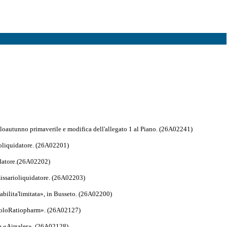
cicloautunno primaverile e modifica dell'allegato 1 al Piano. (26A02241)
ioliquidatore. (26A02201)
idatore.(26A02202)
missarioliquidatore. (26A02203)
abilita'limitata», in Busseto. (26A02200)
diloloRatiopharm». (26A02127)
ne,«Airsales». (26A02128)