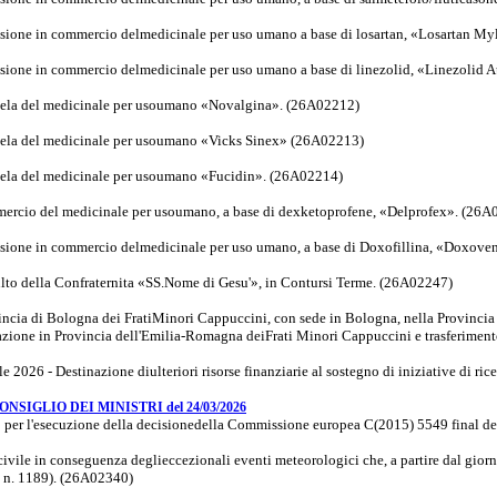
issione in commercio delmedicinale per uso umano a base di losartan, «Losartan M
issione in commercio delmedicinale per uso umano a base di linezolid, «Linezoli
llela del medicinale per usoumano «Novalgina». (26A02212)
llela del medicinale per usoumano «Vicks Sinex» (26A02213)
llela del medicinale per usoumano «Fucidin». (26A02214)
mercio del medicinale per usoumano, a base di dexketoprofene, «Delprofex». (26A
issione in commercio delmedicinale per uso umano, a base di Doxofillina, «Doxov
ulto della Confraternita «SS.Nome di Gesu'», in Contursi Terme. (26A02247)
incia di Bologna dei FratiMinori Cappuccini, con sede in Bologna, nella Provincia
ione in Provincia dell'Emilia-Romagna deiFrati Minori Cappuccini e trasferimen
e 2026 - Destinazione diulteriori risorse finanziarie al sostegno di iniziative di ri
SIGLIO DEI MINISTRI del 24/03/2026
 per l'esecuzione della decisionedella Commissione europea C(2015) 5549 final 
 civile in conseguenza deglieccezionali eventi meteorologici che, a partire dal gior
a n. 1189). (26A02340)