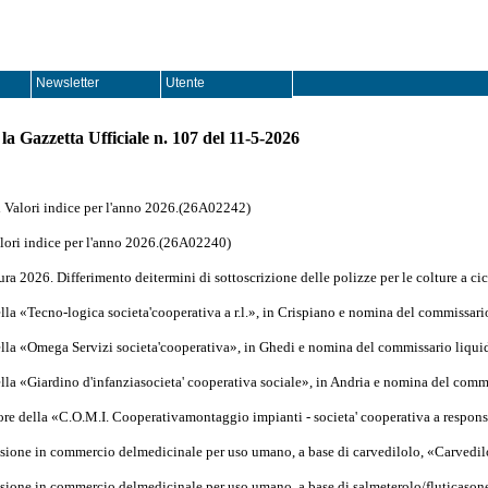
Newsletter
Utente
la Gazzetta Ufficiale n. 107 del 11-5-2026
 Valori indice per l'anno 2026.(26A02242)
lori indice per l'anno 2026.(26A02240)
tura 2026. Differimento deitermini di sottoscrizione delle polizze per le colture a 
lla «Tecno-logica societa'cooperativa a r.l.», in Crispiano e nomina del commissar
ella «Omega Servizi societa'cooperativa», in Ghedi e nomina del commissario liqu
lla «Giardino d'infanziasocieta' cooperativa sociale», in Andria e nomina del com
ore della «C.O.M.I. Cooperativamontaggio impianti - societa' cooperativa a respons
issione in commercio delmedicinale per uso umano, a base di carvedilolo, «Carve
ssione in commercio delmedicinale per uso umano, a base di salmeterolo/fluticaso