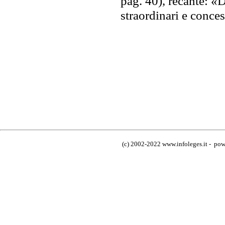
pag. 40), recante: «
straordinari e conce
(c) 2002-2022 www.infoleges.it - powe