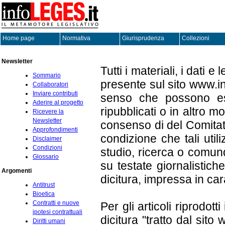
Home page
Normativa
Giurisprudenza
Collezioni
Newsletter
Tutti i materiali, i dati e
Sommario
presente sul sito www.in
Collaboratori
Inviare contributi
senso che possono esser
Aderire al progetto
ripubblicati o in altro mo
Ricevere la
Newsletter
consenso di del Comitato
Approfondimenti
condizione che tali util
Disclaimer
Condizioni
studio, ricerca o comu
Glossario
su testate giornalistich
Argomenti
dicitura, impressa in cara
Antitrust
Bioetica
Contratti e nuove
Per gli articoli riprodot
ipotesi contrattuali
dicitura "tratto dal sito 
Diritti umani