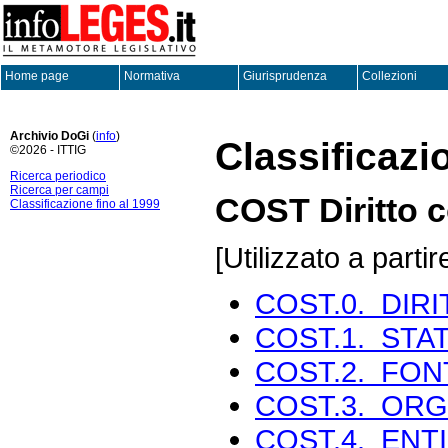
Home page
Normativa
Giurisprudenza
Collezioni
Archivio DoGi
(
info
)
Classificazi
©2026 - ITTIG
Ricerca periodico
Ricerca per campi
COST Diritto c
Classificazione fino al 1999
[Utilizzato a parti
COST.0. DIR
COST.1. STA
COST.2. FONT
COST.3. ORG
COST.4. ENT