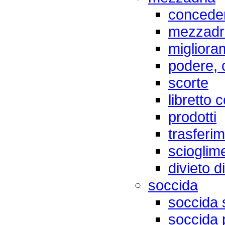
concede
mezzadro
migliora
podere, 
scorte
libretto 
prodotti
trasferi
scioglim
divieto d
soccida
soccida 
soccida 