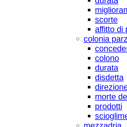
durata
migliora
scorte
affitto d
colonia parz
concede
colono
durata
disdetta
direzion
morte de
prodotti
scioglim
mezzadria