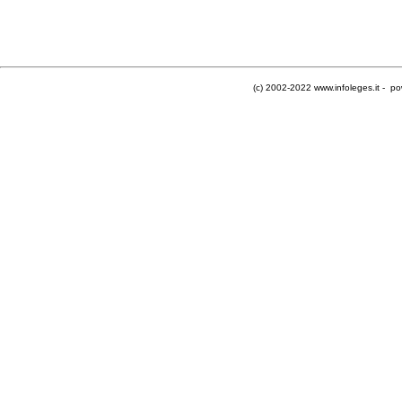
(c) 2002-2022 www.infoleges.it - po