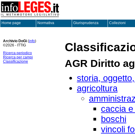
Home page
Normativa
Giurisprudenza
Collezioni
Archivio DoGi
(
info
)
Classificazi
©2026 - ITTIG
Ricerca periodico
Ricerca per campi
AGR Diritto ag
Classificazione
storia, oggett
agricoltura
amministrazi
caccia e
boschi
vincoli fo