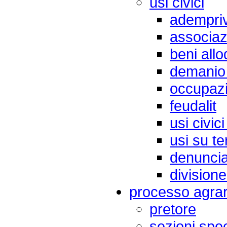
usi civici
adempriv
associazi
beni allod
demanio 
occupazi
feudalit
usi civici
usi su te
denunci
divisione
processo agrar
pretore
sezioni spec