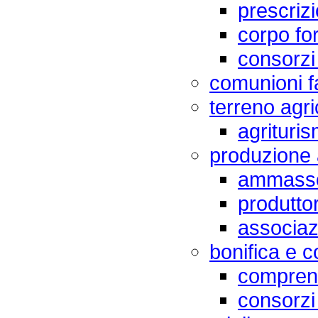
prescriz
corpo fo
consorzi
comunioni fa
terreno agri
agrituri
produzione 
ammass
produttor
associazi
bonifica e 
comprens
consorzi 