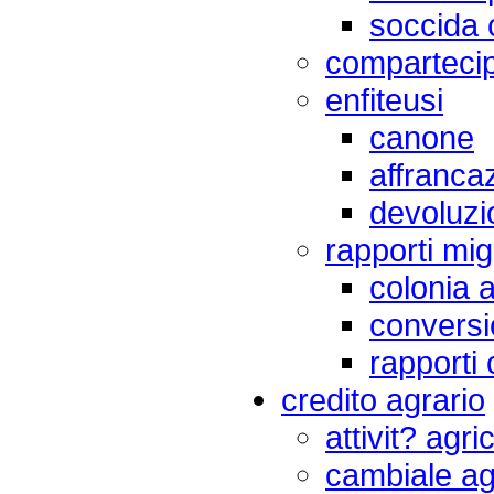
soccida 
comparteci
enfiteusi
canone
affranca
devoluzi
rapporti migl
colonia 
conversi
rapporti 
credito agrario
attivit? agri
cambiale agr