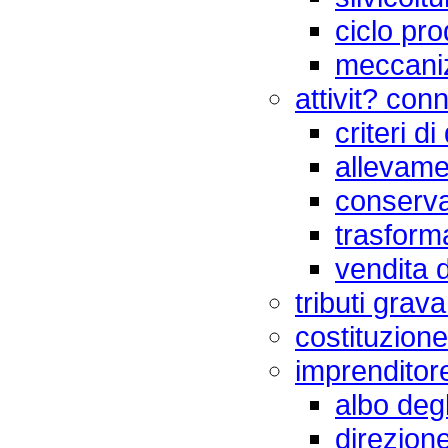
ciclo pro
meccani
attivit? con
criteri d
allevame
conserva
trasform
vendita d
tributi grava
costituzion
imprenditor
albo degl
direzione