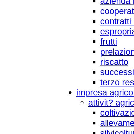
azienda 
cooperat
contratti
espropri
frutti
prelazion
riscatto
successi
terzo re
impresa agrico
attivit? agri
coltivaz
allevame
silvicoltu