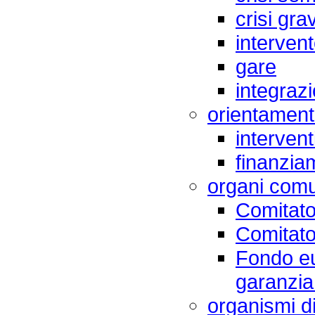
crisi gra
intervent
gare
integrazi
orientamen
intervent
finanzia
organi comu
Comitato
Comitato 
Fondo eu
garanzi
organismi d