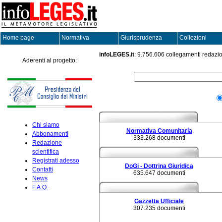
Home page
Normativa
Giurisprudenza
Collezioni
infoLEGES.it
:
9.756.606
collegamenti redazio
Aderenti al progetto:
Chi siamo
Normativa Comunitaria
Abbonamenti
333.268
documenti
Redazione
scientifica
Registrati adesso
DoGi - Dottrina Giuridica
Contatti
635.647
documenti
News
F.A.Q.
Gazzetta Ufficiale
307.235
documenti